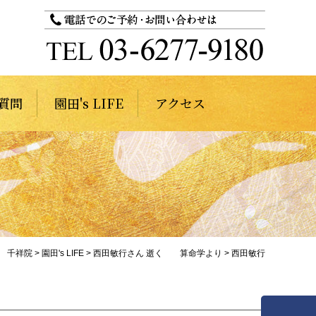
質問
園田's LIFE
アクセス
千祥院
>
園田's LIFE
>
西田敏行さん 逝く 算命学より
>
西田敏行