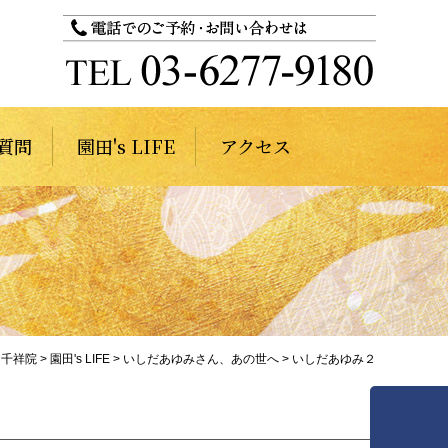
質問
園田's LIFE
アクセス
千祥院
>
園田's LIFE
>
いしだあゆみさん、あの世へ
>
いしだあゆみ２