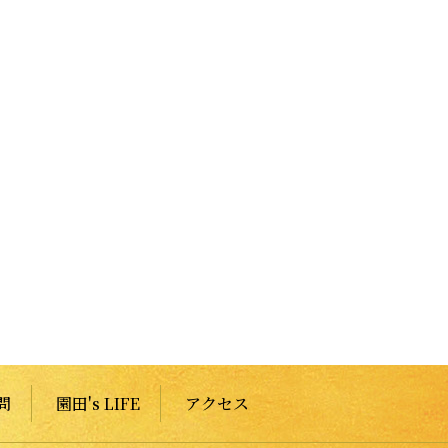
問
園田's LIFE
アクセス