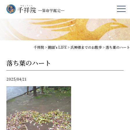
千祥院
>
園田's LIFE
>
氏神様までのお散歩
>
落ち葉のハート
落ち葉のハート
2025/04/21