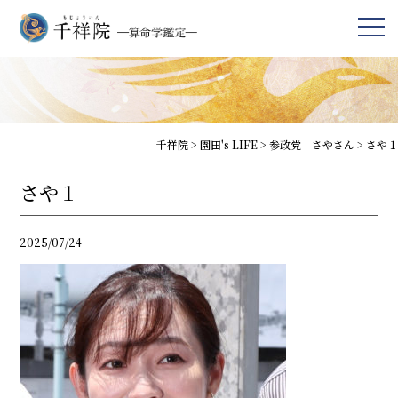
千祥院
>
園田's LIFE
>
参政党 さやさん
>
さや１
さや１
2025/07/24