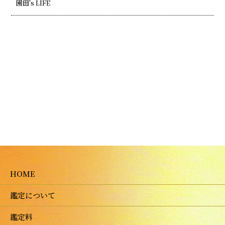
園田's LIFE
HOME
鑑定について
鑑定料