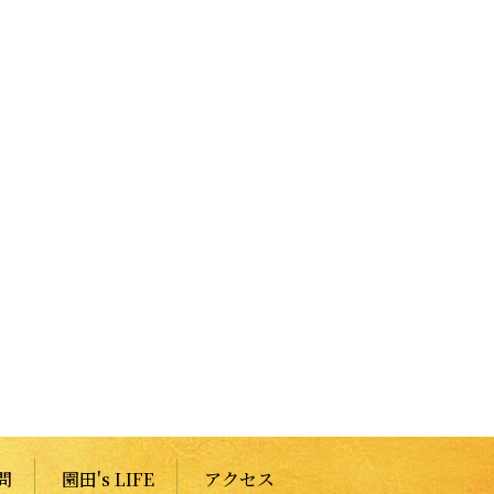
問
園田's LIFE
アクセス