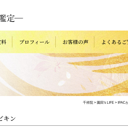
定料
プロフィール
お客様の声
よくあるご
千祥院
>
園田's LIFE
>
IPA
ビキン