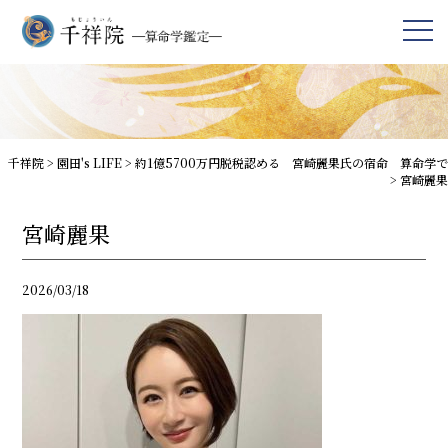
千祥院
>
園田's LIFE
>
約1億5700万円脱税認める 宮崎麗果氏の宿命 算命学で
>
宮崎麗果
宮崎麗果
2026/03/18