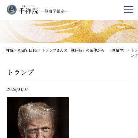
千祥院
>
園田's LIFE
>
トランプさんの「就任時」の条件から （算命学）
>
トラ
ンプ
トランプ
2026/04/07