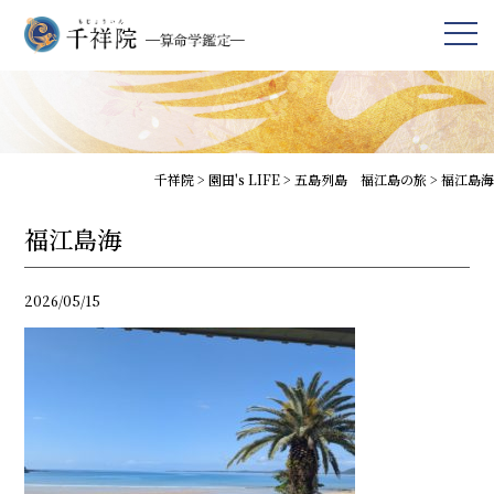
千祥院
>
園田's LIFE
>
五島列島 福江島の旅
>
福江島海
福江島海
2026/05/15