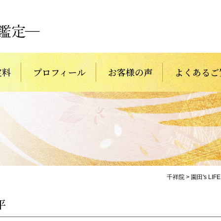
定料
プロフィール
お客様の声
よくあるご
千祥院
>
園田's LIFE
平