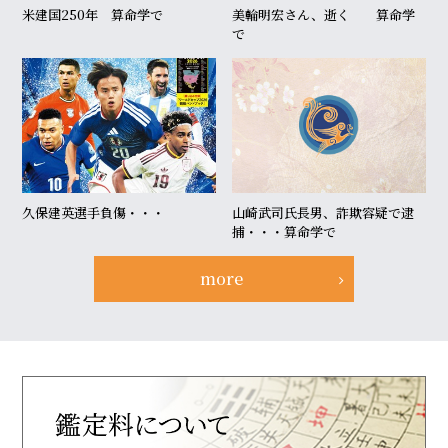
米建国250年 算命学で
美輪明宏さん、逝く 算命学
で
久保建英選手負傷・・・
山崎武司氏長男、詐欺容疑で逮
捕・・・算命学で
more