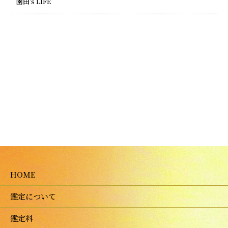
園田's LIFE
HOME
鑑定について
鑑定料