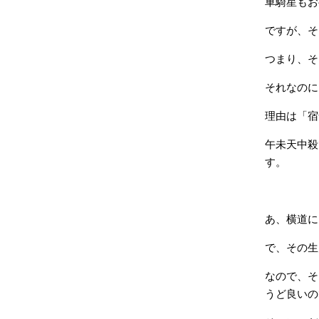
車騎星もお
ですが、そ
つまり、そ
それなのに
理由は「宿
午未天中殺
す。
あ、横道に
で、その生
なので、そ
うど良いの