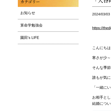
「大谷
カテゴリー
お知らせ
2024/03/03
算命学勉強会
https://the
園田's LIFE
こんにちは
寒さが少～
そんな季節
誰もが気に
「一緒にい
お相手とし
結婚につい