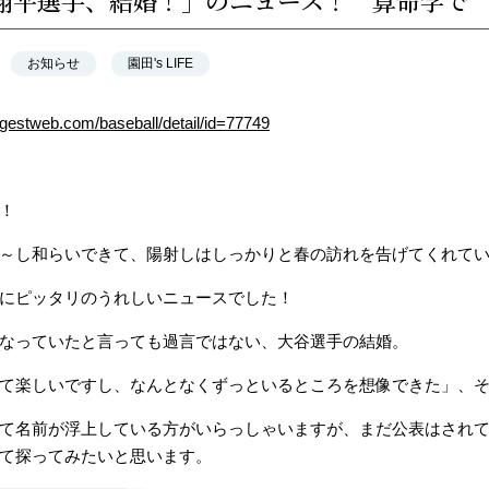
翔平選手、結婚！」のニュース！ 算命学で
お知らせ
園田's LIFE
digestweb.com/baseball/detail/id=77749
！
～し和らいできて、陽射しはしっかりと春の訪れを告げてくれて
にピッタリのうれしいニュースでした！
なっていたと言っても過言ではない、大谷選手の結婚。
て楽しいですし、なんとなくずっといるところを想像できた」、
て名前が浮上している方がいらっしゃいますが、まだ公表はされ
て探ってみたいと思います。