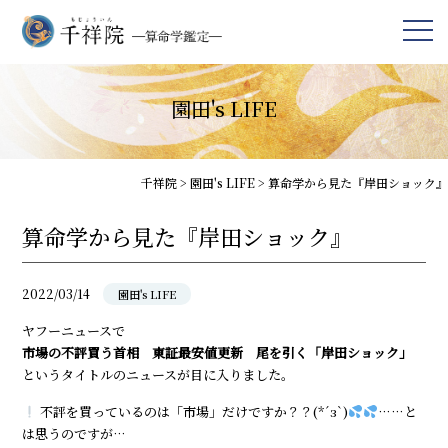
園田's LIFE
千祥院
>
園田's LIFE
>
算命学から見た『岸田ショック』
算命学から見た『岸田ショック』
2022/03/14
園田's LIFE
ヤフーニュースで
市場の不評買う首相 東証最安値更新 尾を引く「岸田ショック」
というタイトルのニュースが目に入りました。
不評を買っているのは「市場」だけですか？？(*´з`)
……と
は思うのですが…