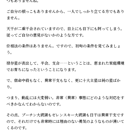
つもありませんね。
ご自分の根っこもありませんから、一人でしっかり立てる方でもあり
ません。
天干が二重干合されていますので、目上にも目下にも阿ってしまう。
従ってご自分の意見がないかのような方です。
位相法の条件はありません。ですので、初旬の条件を見てみましょ
う。
禄存星が表出して、半会、支合……ということは、恵まれた家庭環境
でお育ちになったということになります。
で、宿命中殺もなく、異常干支もなく、更に十大主星は純の星ばか
り。
つまり、動乱には大変弱い。非常（異常）事態にどのような対応をす
べきかなんてわからないのです。
その点、プーチン大統領もゼレンスキー大統領も日干は異常干支です
ので、それだけでも非常時には理由のない勇気のようなものが湧いて
くるのです。