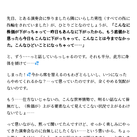
先日、とある演奏会に参りましたら隣にいらした男性（すべての指に
指輪をされていました）が、ひとりごとなのでしょうが、
「こんなに
株価が下がっちゃって…昨日もあんなに下がったから、もう底値かと
思ったら今日もこんなに下がっちゃって、こんなことは今までなかっ
た。こんなひどいことになっちゃって……」
と、ずう~~~っと話していらっしゃるのです。それも半分、此方に身
体を傾けて……
しまった！
今から席を替えるのもわざとらしいし、いつになった
らやめてくれるかな？…って思っていたのですが、全くやめる気配が
ないのです。
もう……仕方ないじゃないの、こんな世界情勢で、明るい話なんて皆
無だし、（株価が）上がる要素なんて見えてこない状況で上がるわけ
ないでしょ……
って思いながら、黙って聞いてたんですけど、せっかく楽しみにやっ
てきた演奏会なのに台無しにしたくない……という思いから、ちょっ