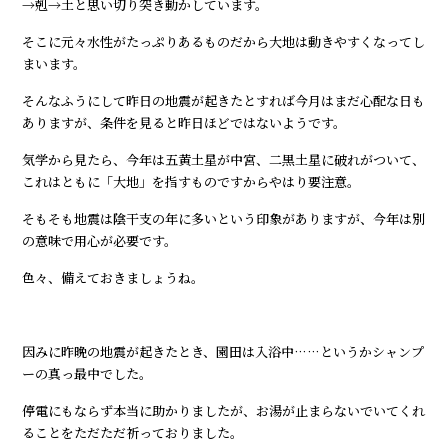
→剋→土と思い切り突き動かしています。
そこに元々水性がたっぷりあるものだから大地は動きやすくなってし
まいます。
そんなふうにして昨日の地震が起きたとすれば今月はまだ心配な日も
ありますが、条件を見ると昨日ほどではないようです。
気学から見たら、今年は五黄土星が中宮、二黒土星に破れがついて、
これはともに「大地」を指すものですからやはり要注意。
そもそも地震は陰干支の年に多いという印象がありますが、今年は別
の意味で用心が必要です。
色々、備えておきましょうね。
因みに昨晩の地震が起きたとき、園田は入浴中……というかシャンプ
ーの真っ最中でした。
停電にもならず本当に助かりましたが、お湯が止まらないでいてくれ
ることをただただ祈っておりました。