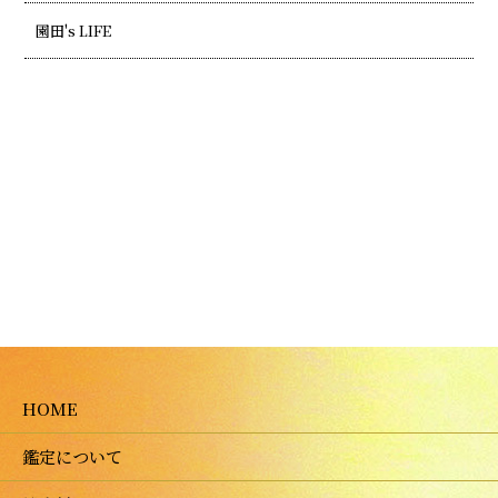
園田's LIFE
HOME
鑑定について