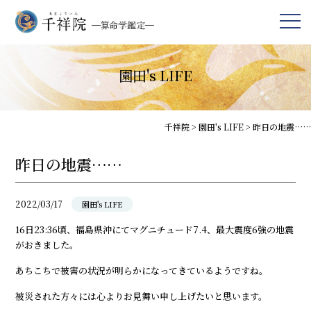
園田's LIFE
千祥院
>
園田's LIFE
>
昨日の地震……
昨日の地震……
2022/03/17
園田's LIFE
16日23:36頃、福島県沖にてマグニチュード7.4、最大震度6強の地震
がおきました。
あちこちで被害の状況が明らかになってきているようですね。
被災された方々には心よりお見舞い申し上げたいと思います。