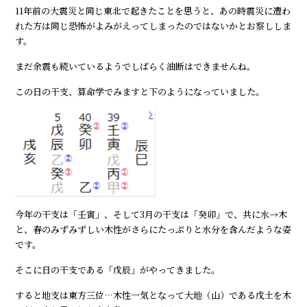
11年前の大震災と同じ東北で起きたことを思うと、あの時震災に遭わ
れた方は同じ恐怖がよみがえってしまったのではないかとお察ししま
す。
まだ余震も続いているようでしばらく油断はできませんね。
この日の干支、算命学でみますと下のようになっていました。
今年の干支は「壬寅」、そして3月の干支は「癸卯」で、共に水→木
と、春のみずみずしい木性がさらにたっぷりと水分を含んだような姿
です。
そこに日の干支である「戊辰」がやってきました。
すると地支は東方三位…木性一気となって大地（山）である戊土を木