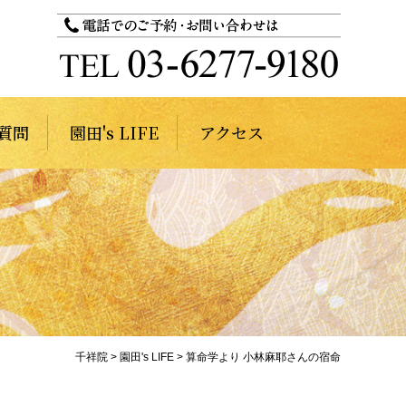
質問
園田's LIFE
アクセス
千祥院
>
園田's LIFE
>
算命学より 小林麻耶さんの宿命