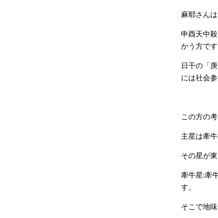
麻耶さんは
申酉天中殺
かう方です
日干の「庚
には社会参
この方の考
主星は牽牛
その星が東
牽牛星:牽
す。
そこで地味