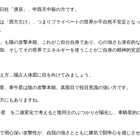
日柱「庚辰」、申酉天中殺の方です。
は「西方欠け」、つまりプライベートの世界が不自然不安定とな
。
」も陽の攻撃本能、これがご自分自身であり、心の強さも潜在的
加、そしてその世界でエネルギーを使うことがご自身の精神的安
え方…陽占人体図に目を向けてみましょう。
星、牽牛星は陰の攻撃本能。真面目で役目意識の強い方です。
方にもありますね。
牛星 を二連変化で考えると陰同士のぶつかりが陽化し、車騎星的
で用心深い攻撃性が、自我の強さとともに勝気で闘争心を感じさ