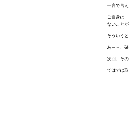
一言で言え
ご自身は「
ないことが
そういうと
あ～～、確
次回、その
ではでは取