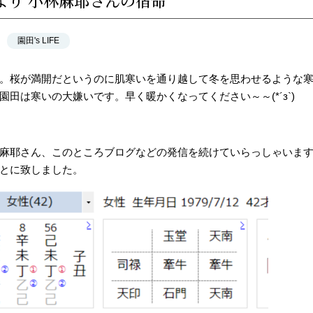
より 小林麻耶さんの宿命
園田's LIFE
。桜が満開だというのに肌寒いを通り越して冬を思わせるような
園田は寒いの大嫌いです。早く暖かくなってください～～(*´з`)
麻耶さん、このところブログなどの発信を続けていらっしゃいま
とに致しました。