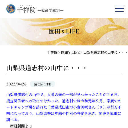
園田's LIFE
千祥院
>
園田's LIFE
>
山梨県道志村の山中に・・・
山梨県道志村の山中に・・・
2022/04/26
園田's LIFE
山梨県道志村の山中で、人骨の頭の一部が見つかったことが２６日、
捜査関係者への取材で分かった。道志村では令和元年９月、家族でオ
ートキャンプ場を訪れた千葉県成田市の小倉美咲さん（９）が行方不
明になっており、山梨県警は年齢や性別の特定を急ぎ、関連を慎重に
調べる。
―― 産経新聞より ――