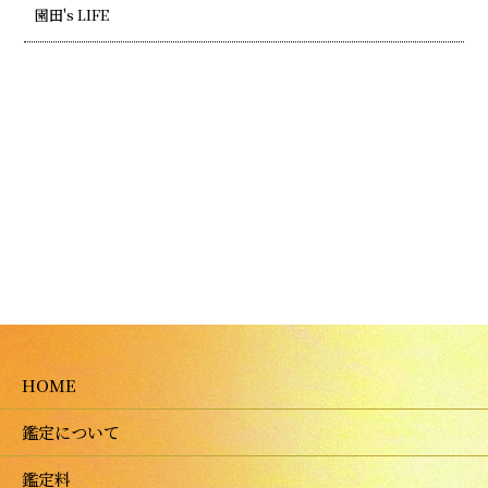
園田's LIFE
HOME
鑑定について
鑑定料