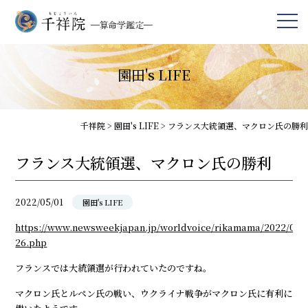
園田's LIFE
千祥院
>
園田's LIFE
>
フランス大統領選、マクロン氏の勝利
フランス大統領選、マクロン氏の勝利
2022/05/01
園田's LIFE
https://www.newsweekjapan.jp/worldvoice/rikamama/2022/04/p
26.php
フランスでは大統領選が行われていたのですね。
マクロン氏とルペン氏の戦い、ウクライナ戦争がマクロン氏に有利に