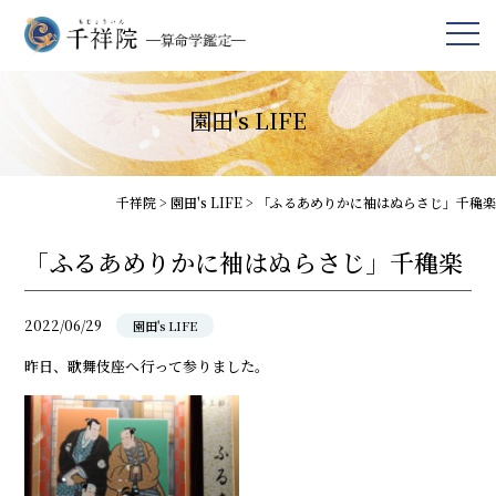
園田's LIFE
千祥院
>
園田's LIFE
>
「ふるあめりかに袖はぬらさじ」千穐楽
「ふるあめりかに袖はぬらさじ」千穐楽
2022/06/29
園田's LIFE
昨日、歌舞伎座へ行って参りました。