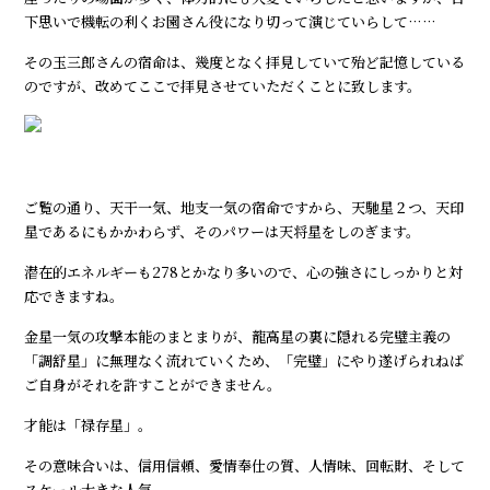
下思いで機転の利くお園さん役になり切って演じていらして……
その玉三郎さんの宿命は、幾度となく拝見していて殆ど記憶している
のですが、改めてここで拝見させていただくことに致します。
ご覧の通り、天干一気、地支一気の宿命ですから、天馳星２つ、天印
星であるにもかかわらず、そのパワーは天将星をしのぎます。
潜在的エネルギーも278とかなり多いので、心の強さにしっかりと対
応できますね。
金星一気の攻撃本能のまとまりが、龍高星の裏に隠れる完璧主義の
「調舒星」に無理なく流れていくため、「完璧」にやり遂げられねば
ご自身がそれを許すことができません。
才能は「禄存星」。
その意味合いは、信用信頼、愛情奉仕の質、人情味、回転財、そして
スケール大きな人気。