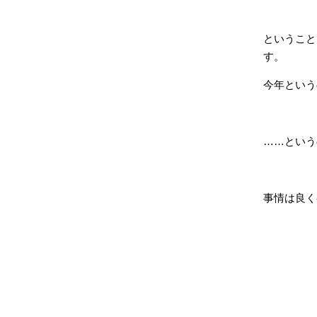
ということ
す。
今年という
……という
事情は良く