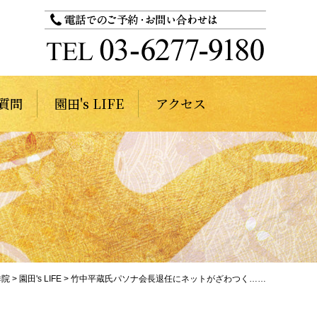
質問
園田's LIFE
アクセス
祥院
>
園田's LIFE
>
竹中平蔵氏パソナ会長退任にネットがざわつく……