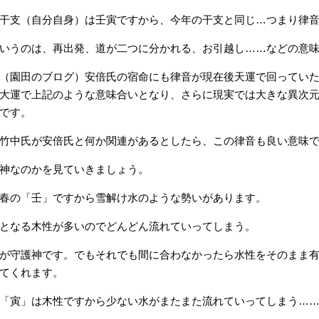
干支（自分自身）は壬寅ですから、今年の干支と同じ…つまり律
いうのは、再出発、道が二つに分かれる、お引越し……などの意
（園田のブログ）安倍氏の宿命にも律音が現在後天運で回ってい
大運で上記のような意味合いとなり、さらに現実では大きな異次
です。
竹中氏が安倍氏と何か関連があるとしたら、この律音も良い意味
神なのかを見ていきましょう。
春の「壬」ですから雪解け水のような勢いがあります。
となる木性が多いのでどんどん流れていってしまう。
が守護神です。でもそれでも間に合わなかったら水性をそのまま
てくれます。
「寅」は木性ですから少ない水がまたまた流れていってしまう…