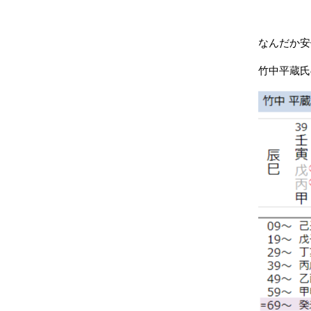
なんだか安
竹中平蔵氏