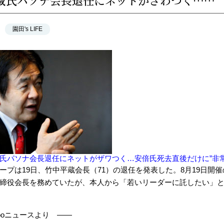
蔵氏パソナ会長退任にネットがざわつく……
園田's LIFE
氏パソナ会長退任にネットがザワつく…安倍氏死去直後だけに”非
ープは19日、竹中平蔵会長（71）の退任を発表した。8月19日開催
締役会長を務めていたが、本人から「若いリーダーに託したい」
hooニュースより ―—