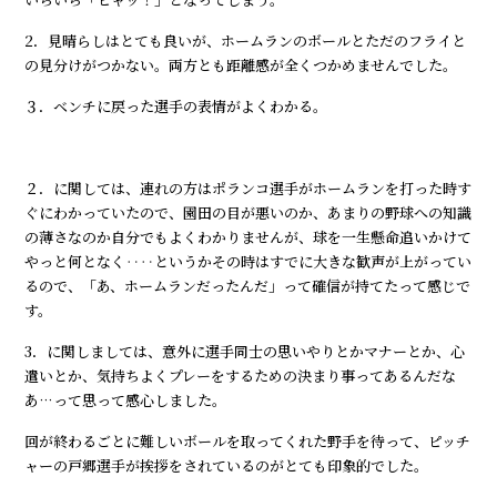
2．見晴らしはとても良いが、ホームランのボールとただのフライと
の見分けがつかない。両方とも距離感が全くつかめませんでした。
３．ベンチに戻った選手の表情がよくわかる。
２．に関しては、連れの方はポランコ選手がホームランを打った時す
ぐにわかっていたので、園田の目が悪いのか、あまりの野球への知識
の薄さなのか自分でもよくわかりませんが、球を一生懸命追いかけて
やっと何となく‥‥というかその時はすでに大きな歓声が上がってい
るので、「あ、ホームランだったんだ」って確信が持てたって感じで
す。
3．に関しましては、意外に選手同士の思いやりとかマナーとか、心
遣いとか、気持ちよくプレーをするための決まり事ってあるんだな
あ…って思って感心しました。
回が終わるごとに難しいボールを取ってくれた野手を待って、ピッチ
ャーの戸郷選手が挨拶をされているのがとても印象的でした。