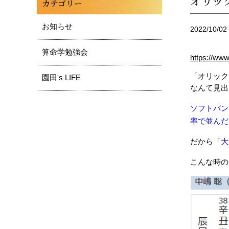
オリッ
カテゴリー
お知らせ
2022/10/02
算命学勉強会
https://ww
「オリック
園田's LIFE
なんて見出
ソフトバン
率で並んだ
だから
「大
こんな時の