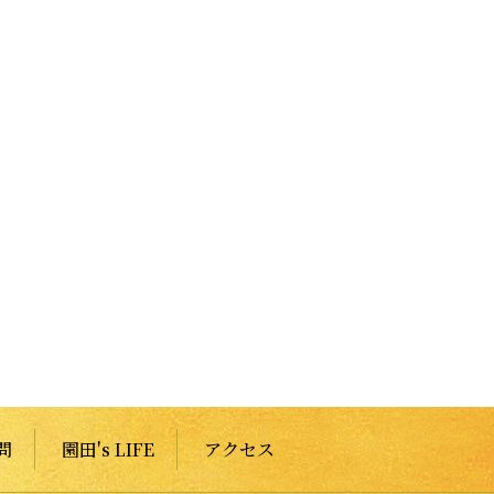
問
園田's LIFE
アクセス