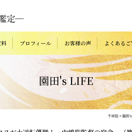
定料
プロフィール
お客様の声
よくあるご
園田's LIFE
千祥院
>
園田's