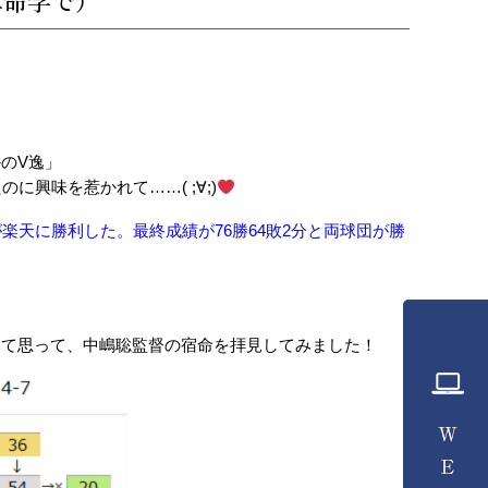
算命学で）
のV逸」
興味を惹かれて……( ;∀;)
楽天に勝利した。最終成績が76勝64敗2分と両球団が勝
って思って、中嶋聡監督の宿命を拝見してみました！