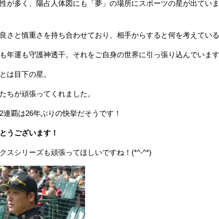
性が多く、陽占人体図にも「夢」の場所にスポーツの星が出てい
良さと慎重さを持ち合わせており、相手からすると何を考えてい
も年運も守護神透干。それをご自身の世界に引っ張り込んでいま
とは目下の星。
たちが頑張ってくれました。
2連覇は26年ぶりの快挙だそうです！
とうございます！
クスシリーズも頑張ってほしいですね！(*^-^*)