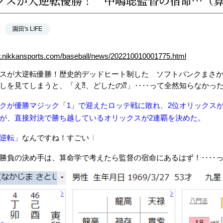
クスが大逆転優勝！ 中嶋聡監督の宿命…（
園田's LIFE
w.nikkansports.com/baseball/news/202210010001775.html
スが大逆転優勝！歴史的デッドヒート制した ソフトバンクまさか
しを見てしまうと、「え⁈、どしたの⁇」‥‥って全然知らなかったのに
クが優勝マジック「1」で迎えたロッテ戦に敗れ、2位オリックスが
が、直接対決で勝ち越しているオリックスが2連覇を決めた。
逆転」
なんですね！すごい
勝負の決め手は、算命学で考えたら監督の宿命にあるはず！‥‥