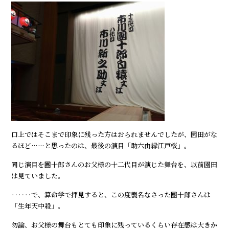
口上ではそこまで印象に残った方はおられませんでしたが、園田がな
るほど……と思ったのは、最後の演目「助六由縁江戸桜」。
同じ演目を團十郎さんのお父様の十二代目が演じた舞台を、以前園田
は見ていました。
‥‥‥で、算命学で拝見すると、この度襲名なさった團十郎さんは
「生年天中殺」。
勿論、お父様の舞台もとても印象に残っているくらい存在感は大きか