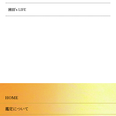
園田's LIFE
HOME
鑑定について