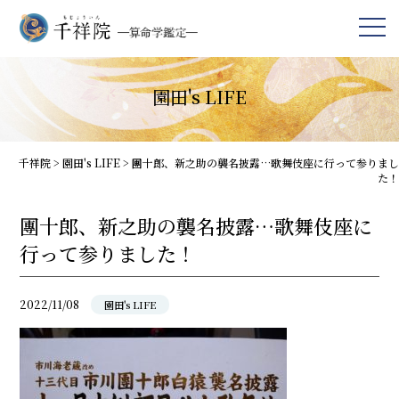
園田's LIFE
千祥院
>
園田's LIFE
>
團十郎、新之助の襲名披露…歌舞伎座に行って参りまし
た！
團十郎、新之助の襲名披露…歌舞伎座に
行って参りました！
2022/11/08
園田's LIFE