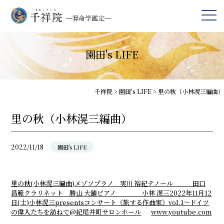
園田's LIFE
千祥院
>
園田's LIFE
>
里の秋（小林滉三編曲）
里の秋（小林滉三編曲）
2022/11/18
園田's LIFE
里の秋(小林滉三編曲)
メゾソプラノ 実川 裕紀テノール 田口
昌範クラリネット 勝山 大舗ピアノ 小林 滉三2022年11月12
日(土)小林滉三presentsコンサート《旅する作曲家》vol.1〜ドイツ
の偉人たちを訪ねて@紀尾井町サロンホール
www.youtube.com