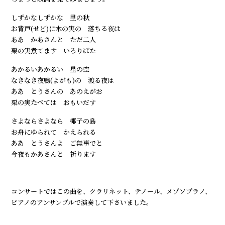
しずかなしずかな 里の秋
お背戸(せど)に木の実の 落ちる夜は
ああ かあさんと ただ二人
栗の実煮てます いろりばた
あかるいあかるい 星の空
なきなき夜鴨(よがも)の 渡る夜は
ああ とうさんの あのえがお
栗の実たべては おもいだす
さよならさよなら 椰子の島
お舟にゆられて かえられる
ああ とうさんよ ご無事でと
今夜もかあさんと 祈ります
コンサートではこの曲を、クラリネット、テノール、メゾソプラノ、
ピアノのアンサンブルで演奏して下さいました。