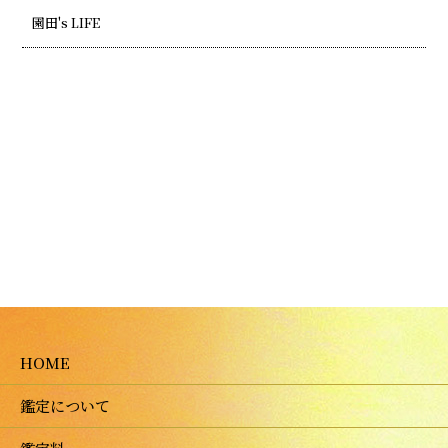
園田's LIFE
HOME
鑑定について