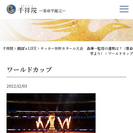
千祥院
>
園田's LIFE
>
サッカーＷ杯カタール大会 森保一監督の運勢は？（算命
学より）
>
ワールドカップ
ワールドカップ
2022/12/03