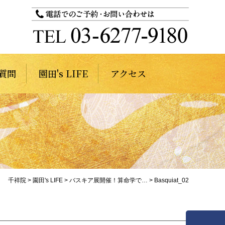
質問
園田's LIFE
アクセス
千祥院
>
園田's LIFE
>
バスキア展開催！算命学で…
>
Basquiat_02