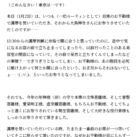
（ごめんなさい！東京は…です）
本日（1月2日）は、いつも（一応ルーティンとして）目黒のお不動様
で護摩を焚いていただき、それから大鳥神社さんにお参りさせていた
だくのですが……
13:30からの護摩祈願に余裕で間に合うと思っていたのに、途中で気
になるお店の前で立ち止まってしまったり、以前行ったことのある美
容室が閉店になっていて、その前で呆然と立ちすくんでしまったなど
の事情？…でぎりぎりとなってしまい、お不動様の、あの階段を必死
に駆け上がって何とか間に合ったという、お正月からそれはないでし
ょ‥‥( ;∀;)、といったお参りとなってしまいました。
それでも、今年の年神様（卯）の守り本尊の文殊菩薩様、そして普賢
菩薩様、愛染明王様、虚空蔵菩薩様、もちろんお不動様、そしてちょ
っと遠くにお祭りされている勢至菩薩様、そして大好きな役行者様も
しっかりお参りさせて頂きました。
護摩を焚いていただいている時、たまたま一番前のお席が一つ空いて
いてそこに座らせて頂いたのですが、なぜかお不動様が目に入らず一