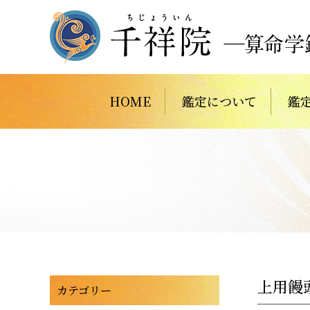
HOME
鑑定について
鑑
上用饅
カテゴリー