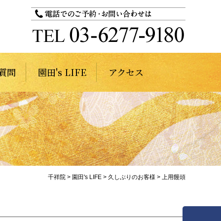
質問
園田's LIFE
アクセス
千祥院
>
園田's LIFE
>
久しぶりのお客様
>
上用饅頭