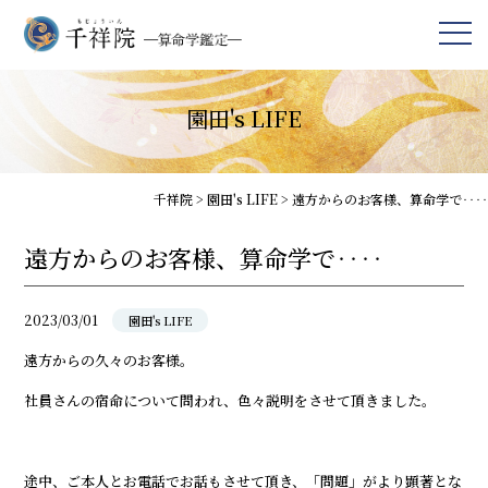
園田's LIFE
千祥院
>
園田's LIFE
>
遠方からのお客様、算命学で‥‥
遠方からのお客様、算命学で‥‥
2023/03/01
園田's LIFE
遠方からの久々のお客様。
社員さんの宿命について問われ、色々説明をさせて頂きました。
途中、ご本人とお電話でお話もさせて頂き、「問題」がより顕著とな