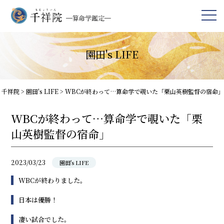
園田's LIFE
千祥院
>
園田's LIFE
>
WBCが終わって…算命学で覗いた「栗山英樹監督の宿命」
WBCが終わって…算命学で覗いた「栗
山英樹監督の宿命」
2023/03/23
園田's LIFE
WBCが終わりました。
日本は優勝！
凄い試合でした。