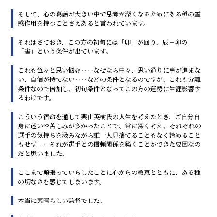
そして、心の葛藤が大きい中で思考が深くなるためにある種の霊
感作用を持つことさえあると言われています。
それはさておき、この方の初旬には「卯」が回り、辰－卯の
「害」という条件が出ています。
これも色々と思い悩む‥‥なぜなら中々、思い通りに事が進まな
い、自信が持てない‥‥などの条件となるのですが、これも分離
条件なので倍加し、初旬条件となってこの方の運勢に生涯影響す
るわけです。
こういう宿命を通して栗山英樹氏の人生を考えたとき、ご自分自
身に迷いや苦しみが多かったことで、常に深く考え、それぞれの
選手の気持ちを汲みながら誰一人見捨てることもなく諦めること
もせず……それが選手との信頼関係を築くことができた要因なの
だと思いました。
ここまで頑張っていらしたことに心からの敬意とともに、ある種
の切なさを感じてしまいます。
本当に素晴らしい監督でした。