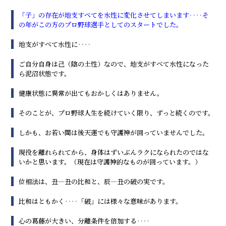
「子」の存在が地支すべてを水性に変化させてしまいます‥‥そ
の年がこの方のプロ野球選手としてのスタートでした。
地支がすべて水性に‥‥
ご自分自身は己（陰の土性）なので、地支がすべて水性になった
ら泥沼状態です。
健康状態に異常が出てもおかしくはありません。
そのことが、プロ野球人生を続けていく限り、ずっと続くのです。
しかも、お若い間は後天運でも守護神が回っていませんでした。
現役を離れられてから、身体はずいぶんラクになられたのではな
いかと思います。（現在は守護神的なものが回っています。）
位相法は、丑―丑の比和と、辰―丑の破の実です。
比和はともかく‥‥「破」には様々な意味があります。
心の葛藤が大きい、分離条件を倍加する‥‥