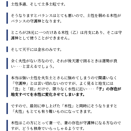
土性多過、そして土多土旺です。
そうなりますとバランスはとても悪いので、土性を弱める木性が
バランスの守護神となります。
ところが28元に一つだけある木性（乙）は月支にあり、そこは守
護神として使うことができません。
そして天干には金水のみです。
全く火性がない方なので、それが後天運で回るときは運勢が良
い‥‥と言えるでしょう。
本当は強い土性を火生土とさらに強めてしまうので間違いなく
「守護神」とは言い切れないのですが、よく見ると地支には
「丑」と「辰」だけで、限りなく水性に近い‥‥
「子」の存在が
地支すべてを水性に変化させてしまいます。
ですので、最初に申し上げた「木性」と同時にそうなりますと
「火性」もとても有り難いものになってきます。
木性はこの方にとって妻…で、妻の存在が守護神になる方なので
すが、どうも独身でいらっしゃるようです。