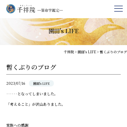
園田's LIFE
千祥院
>
園田's LIFE
>
暫くぶりのブログ
暫くぶりのブログ
2023/07/16
園田's LIFE
‥‥‥となってしまいました。
「考えること」が沢山ありました。
家族への感謝