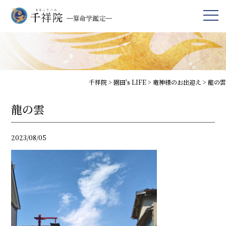
千祥院
>
園田's LIFE
>
竜神様のお出迎え
>
龍の雲
龍の雲
2023/08/05