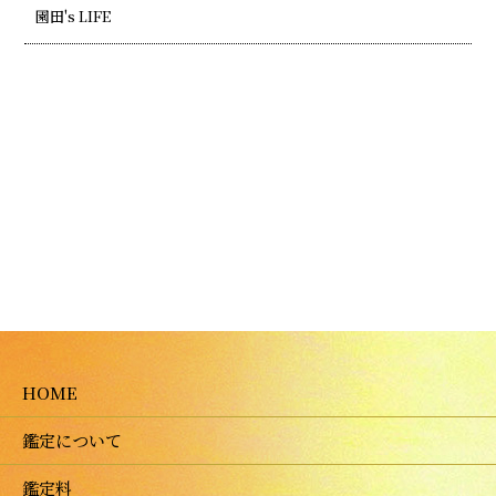
園田's LIFE
HOME
鑑定について
鑑定料