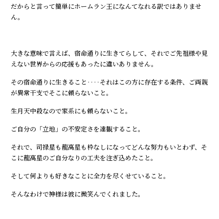
だからと言って簡単にホームラン王になんてなれる訳ではありませ
ん。
大きな意味で言えば、宿命通りに生きてらして、それでご先祖様や見
えない世界からの応援もあったに違いありません。
その宿命通りに生きること‥‥それはこの方に存在する条件、ご両親
が異常干支でそこに頼らないこと。
生月天中殺なので家系にも頼らないこと。
ご自分の「立地」の不安定さを達観すること。
それで、司禄星も龍高星も枠なしになってどんな努力もいとわず、そ
こに龍高星のご自分なりの工夫を注ぎ込めたこと。
そして何よりも好きなことに全力を尽くせていること。
そんなわけで神様は彼に微笑んでくれました。