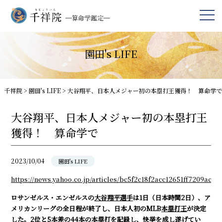
園田's LIFE
千祥院
>
園田's LIFE
>
大谷翔平、日本人メジャー初の本塁打王獲得！ 算命学で
大谷翔平、日本人メジャー初の本塁打王
獲得！ 算命学で
2023/10/04
園田's LIFE
https://news.yahoo.co.jp/articles/bc5f2c18f2acc12651ff7209ac4
ロサンゼルス・エンゼルスの
大谷翔平選手
は1日（日本時間2日）、ア
メリカンリーグの全日程が終了し、日本人初のMLB
本塁打王
が決定
した。2位と5本差の44本の本塁打を記録し、快挙を成し遂げてい