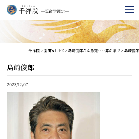
千祥院
>
園田's LIFE
>
島崎俊郎さん急死‥‥算命学で
>
島崎俊郎
島崎俊郎
2023/12/07