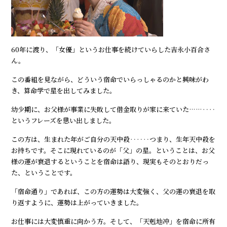
60年に渡り、「女優」というお仕事を続けていらした吉永小百合さ
ん。
この番組を見ながら、どういう宿命でいらっしゃるのかと興味がわ
き、算命学で星を出してみました。
幼少期に、お父様が事業に失敗して借金取りが家に来ていた……‥‥
というフレーズを思い出しました。
この方は、生まれた年がご自分の天中殺‥‥‥つまり、生年天中殺を
お持ちです。そこに現れているのが「父」の星。ということは、お父
様の運が衰退するということを宿命は語り、現実もそのとおりだっ
た、ということです。
「宿命通り」であれば、この方の運勢は大変強く、父の運の衰退を取
り返すように、運勢は上がっていきました。
お仕事には大変慎重に向かう方。そして、「天剋地冲」を宿命に所有