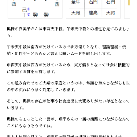
奥様の真美子さんは申酉天中殺。午未天中殺との相性を見てみましょ
う。
午未天中殺は南方が欠けているので北方偏りとなり、理論理屈・伝
統・知性的…どちらかと言えば暗いムードを醸し出します。
申酉天中殺は西方が欠けているため、東方偏りとなって社会に積極的
に参加する質を所有します。
この組み合わせのご夫婦の家庭というのは、常識を重んじながらも世
の中の流れにうまく対応していきます。
そして、奥様の存在が仕事や社会進出に大変ありがたい存在となって
いきます。
奥様のちょっとした一言が、翔平さんの一層の活躍につながるなんて
ことにもなりそうですね。
陽占人体図を見ると、翔平氏の配偶者の場所に車騎星があります。