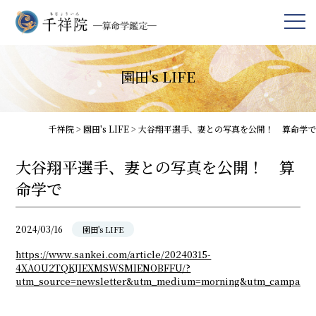
園田's LIFE
千祥院
>
園田's LIFE
>
大谷翔平選手、妻との写真を公開！ 算命学で
大谷翔平選手、妻との写真を公開！ 算
命学で
2024/03/16
園田's LIFE
https://www.sankei.com/article/20240315-
4XAOU2TQKJIEXMSWSMIENOBFFU/?
utm_source=newsletter&utm_medium=morning&utm_campaign