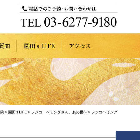
質問
園田's LIFE
アクセス
祥院
>
園田's LIFE
>
フジコ・ヘミングさん、あの世へ
>
フジコヘミング