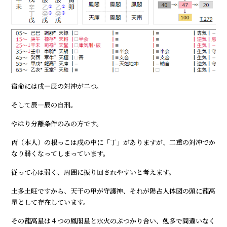
宿命には戌―辰の対冲が二つ。
そして辰―辰の自刑。
やはり分離条件のみの方です。
丙（本人）の根っこは戌の中に「丁」がありますが、二重の対冲でか
なり弱くなってしまっています。
従って心は弱く、周囲に振り回されやすいと考えます。
土多土旺ですから、天干の甲が守護神、それが陽占人体図の頭に龍高
星として存在しています。
その龍高星は４つの鳳閣星と水火のぶつかり合い、剋多で間違いなく