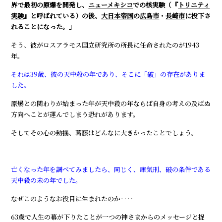
界で最初の原爆を開発し、
ニューメキシコ
での核実験（『
トリニティ
実験
』と呼ばれている）の後、
大日本帝国
の
広島市
・
長崎市
に投下さ
れることになった。」
そう、彼がロスアラモス国立研究所の所長に任命されたのが1943
年。
それは39歳、彼の天中殺の年であり、そこに「破」の存在がありま
した。
原爆との関わりが始まった年が天中殺の年ならば自身の考えの及ばぬ
方向へことが運んでしまう恐れがあります。
そしてその心の動揺、葛藤はどんなに大きかったことでしょう。
亡くなった年を調べてみましたら、同じく、庫気刑、破の条件である
天中殺の未の年でした。
なぜこのようなお役目に生まれたのか‥‥
63歳で人生の幕が下りたことが一つの神さまからのメッセージと捉