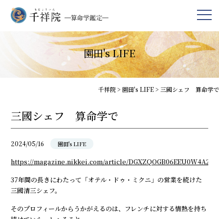
園田's LIFE
千祥院
>
園田's LIFE
>
三國シェフ 算命学で
三國シェフ 算命学で
2024/05/16
園田's LIFE
https://magazine.nikkei.com/article/DGXZQOGB06EEU0W4A20
37年間の長きにわたって「オテル・ドゥ・ミクニ」の営業を続けた
三國清三シェフ。
そのプロフィールからうかがえるのは、フレンチに対する情熱を持ち