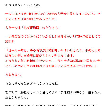
それは何なのでしょうか。
一つには（多分2旬目からの）20年の大運天中殺が存在したこと、そ
してそれが守護神回りであったこと。
もう一つは「地支連珠格」の存在です。
一つ飛びなので分かりにくいかもしれませんが、地支連珠格としての
説明が
『日←月←年は、夢や希望が比較的叶いやすい形となり、他の人より
は自らの努力が成果に繋がりやすい形になります。
それなりの努力目標は必要ですが、一代で大成功(経済面に限り)を手
にし、名門としての家柄の土台を築くことができるとされます。』
とあります。
まさにそんな生き方をなさいましたね。
初年期の天将星もしっかり消化できた上に運強さが重なり、盤石な人
生となりました。