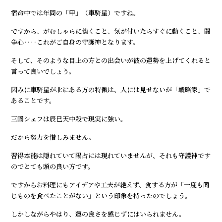
宿命中では年間の「甲」（車騎星）ですね。
ですから、がむしゃらに働くこと、気が付いたらすぐに動くこと、闘
争心‥‥これがご自身の守護神となります。
そして、そのような目上の方との出会いが彼の運勢を上げてくれると
言って良いでしょう。
因みに車騎星が北にある方の特徴は、人には見せないが「戦略家」で
あることです。
三國シェフは辰巳天中殺で現実に強い。
だから努力を惜しみません。
習得本能は隠れていて陽占には現れていませんが、それも守護神です
のでとても頭の良い方です。
ですからお料理にもアイデアや工夫が絶えず、食する方が「一度も同
じものを食べたことがない」という印象を持ったのでしょう。
しかしながらやはり、運の良さを感じずにはいられません。