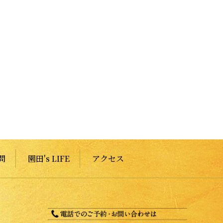
問
園田's LIFE
アクセス