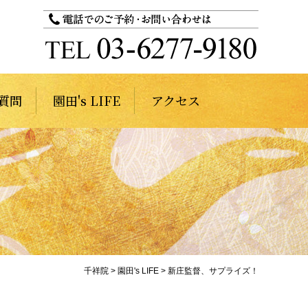
質問
園田's LIFE
アクセス
千祥院
>
園田's LIFE
>
新庄監督、サプライズ！