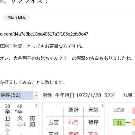
督、サプライズ！
園田's LIFE
azo.com/d4a7c3be18ba40517a3f106e2efb9e47
庄剛志監督、とってもお茶目な方ですね。
オレ、大谷翔平のお兄ちゃん？？」の衝撃の告白もありましたね
を拝見してみることに致します。