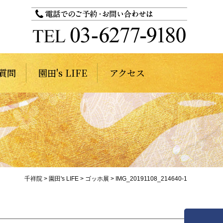
質問
園田's LIFE
アクセス
千祥院
>
園田's LIFE
>
ゴッホ展
>
IMG_20191108_214640-1