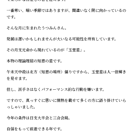
一番寒い、暗い季節ではありますが、間違いなく陽に向かっているの
です。
そんな月に生まれたうつみんさん。
発展は遅いかもしれませんが大いなる可能性を所有しています。
その月支元命から現れているのが「玉堂星」。
本物の理論理屈の知恵の星です。
午未天中殺は北方（知恵の場所）偏りですから、玉堂星は人一倍輝き
を見せます。
但し、派手さはなくパフォーマンス的な行動を嫌います。
ですので、真っすぐに思いに情熱を載せて多くの方に語り掛けていら
っしゃいました。
今年の条件は日支大半会と三合会局。
自信をもって前進できる年です。