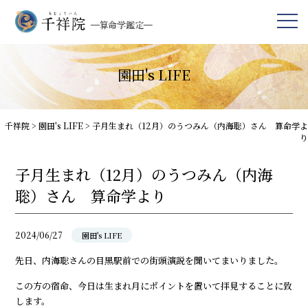
園田's LIFE
千祥院
>
園田's LIFE
>
子月生まれ（12月）のうつみん（内海聡）さん 算命学よ
り
子月生まれ（12月）のうつみん（内海
聡）さん 算命学より
2024/06/27
園田's LIFE
先日、内海聡さんの目黒駅前での街頭演説を聞いてまいりました。
この方の宿命、今日は生まれ月にポイントを置いて拝見することに致
します。