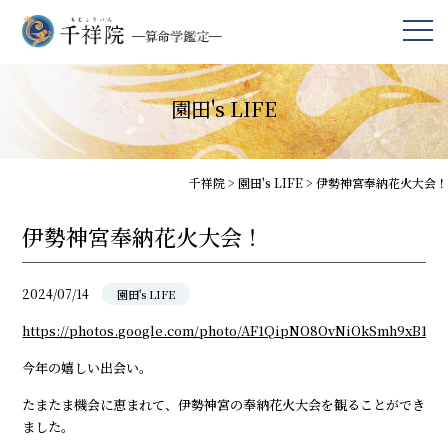
園田's LIFE
千祥院
>
園田's LIFE
>
伊勢神宮奉納花火大会！
伊勢神宮奉納花火大会！
2024/07/14
園田's LIFE
https://photos.google.com/photo/AF1QipNO8OvNiOkSmh9xB1
今年の嬉しい出会い。
たまたま機会に恵まれて、伊勢神宮の奉納花火大会を観ることができ
ました。