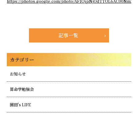
https://photos.google.com/photo/AF1QipNjOdTTOL6AC00N
記事一覧
カテゴリー
お知らせ
算命学勉強会
園田's LIFE