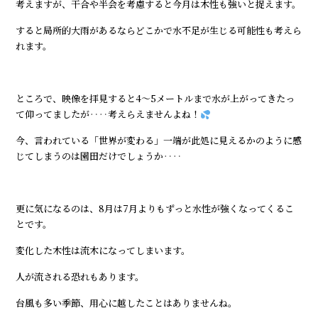
考えますが、干合や半会を考慮すると今月は木性も強いと捉えます。
すると局所的大雨があるならどこかで水不足が生じる可能性も考えら
れます。
ところで、映像を拝見すると4～5メートルまで水が上がってきたっ
て仰ってましたが‥‥考えらえませんよね！
今、言われている「世界が変わる」一端が此処に見えるかのように感
じてしまうのは園田だけでしょうか‥‥
更に気になるのは、8月は7月よりもずっと水性が強くなってくるこ
とです。
変化した木性は流木になってしまいます。
人が流される恐れもあります。
台風も多い季節、用心に越したことはありませんね。