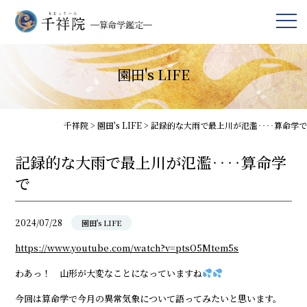
園田's LIFE
千祥院
>
園田's LIFE
>
記録的な大雨で最上川が氾濫‥‥算命学で
記録的な大雨で最上川が氾濫‥‥算命学
で
2024/07/28
園田's LIFE
https://www.youtube.com/watch?v=ptsO5Mtem5s
わあっ！ 山形が大変なことになっていますね
今回は算命学で今月の異常気象について語ってみたいと思います。