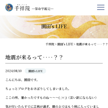
園田's LIFE
千祥院
>
園田's LIFE
>
地震が来るって‥‥？？
地震が来るって‥‥？？
2024/08/10
園田's LIFE
こんにちは、園田です。
ちょっとブログをおさぼりしてしまいました。
ここの所、暑かったですものね～～～( ;∀;)（言い訳にならない）
気が付いたらすでに立秋が過ぎ、暦の上ではもう秋に入っていまし