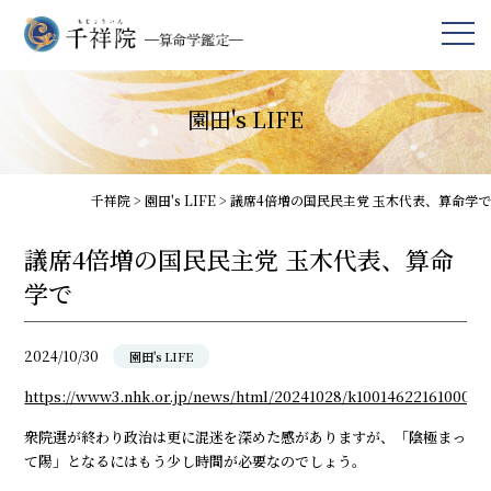
園田's LIFE
千祥院
>
園田's LIFE
>
議席4倍増の国民民主党 玉木代表、算命学で
議席4倍増の国民民主党 玉木代表、算命
学で
2024/10/30
園田's LIFE
https://www3.nhk.or.jp/news/html/20241028/k10014622161000.h
衆院選が終わり政治は更に混迷を深めた感がありますが、「陰極まっ
て陽」となるにはもう少し時間が必要なのでしょう。