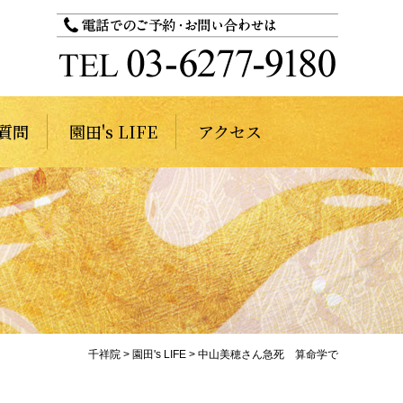
質問
園田's LIFE
アクセス
千祥院
>
園田's LIFE
>
中山美穂さん急死 算命学で