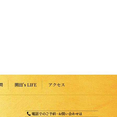
問
園田's LIFE
アクセス