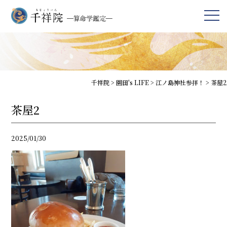
千祥院
>
園田's LIFE
>
江ノ島神社参拝！
>
茶屋2
茶屋2
2025/01/30